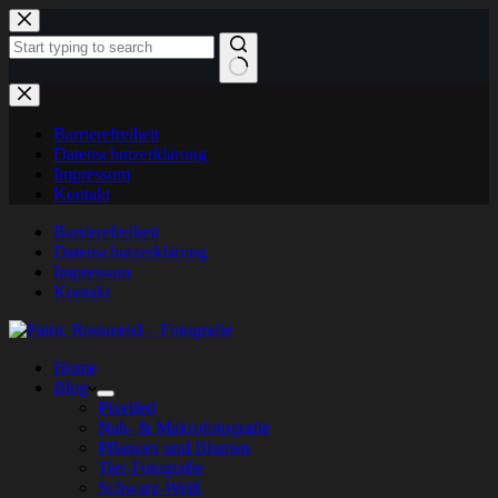
Zum
Inhalt
springen
Keine
Ergebnisse
Barrierefreiheit
Datenschutzerklärung
Impressum
Kontakt
Barrierefreiheit
Datenschutzerklärung
Impressum
Kontakt
Home
Blog
Pixelfed
Nah- & Makrofotografie
Pflanzen und Blumen
Tier-Fotografie
Schwarz-Weiß