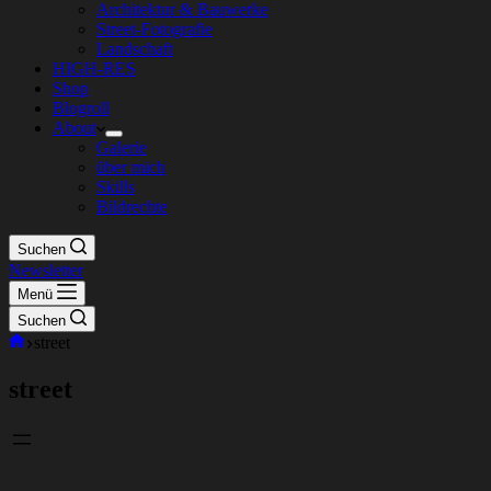
Architektur & Bauwerke
Street-Fotografie
Landschaft
HIGH-RES
Shop
Blogroll
About
Galerie
über mich
Skills
Bildrechte
Suchen
Newsletter
Menü
Suchen
Start
street
street