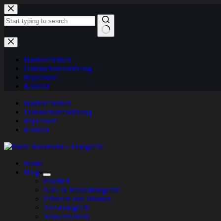
Zum
Inhalt
springen
Keine
Ergebnisse
Barrierefreiheit
Datenschutzerklärung
Impressum
Kontakt
Barrierefreiheit
Datenschutzerklärung
Impressum
Kontakt
Home
Blog
Pixelfed
Nah- & Makrofotografie
Pflanzen und Blumen
Tier-Fotografie
Schwarz-Weiß