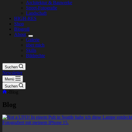
Architektur & Bauwerke
Street-Fotografie
Landschaft
HIGH-RES
Shop
Blogroll
About
Galerie
über mich
Skills
Bildrechte
Suchen
Newsletter
Menü
Suchen
Start
Blog
Blog