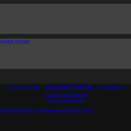
UberBlogr Webring
← Zurück im Ring
|
|
Vor im Ring →
Zufälliges Ringmitglied
Patric bei Mastodon