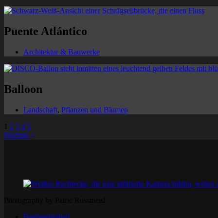
Puente Atlántico
Architektur & Bauwerke
Balloon
Landschaft
,
Pflanzen und Blumen
1
2
3
4
5
Nächste
Photography by Patric Rossmeisl
Barrierefreiheit