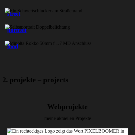
street
portrait
food
2. projekte – projects
Webprojekte
meine aktuellen Projekte