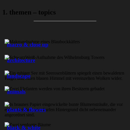
1. themen – topics
macro & close up
architecture
landscape
animals
plants & flowers
black & white