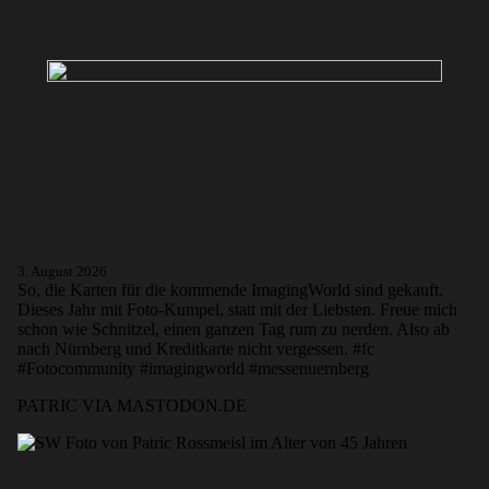
3. August 2026
So, die Karten für die kommende ImagingWorld sind gekauft.
Dieses Jahr mit Foto-Kumpel, statt mit der Liebsten. Freue mich
schon wie Schnitzel, einen ganzen Tag rum zu nerden. Also ab
nach Nürnberg und Kreditkarte nicht vergessen. #fc
#Fotocommunity #imagingworld #messenuernberg
PATRIC VIA MASTODON.DE