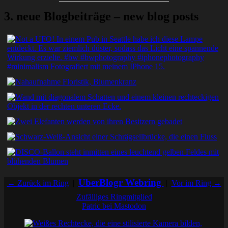
3. neue Blogbeiträge – new blog posts
UberBlogr Webring
← Zurück im Ring
|
|
Vor im Ring →
Zufälliges Ringmitglied
Patric bei Mastodon