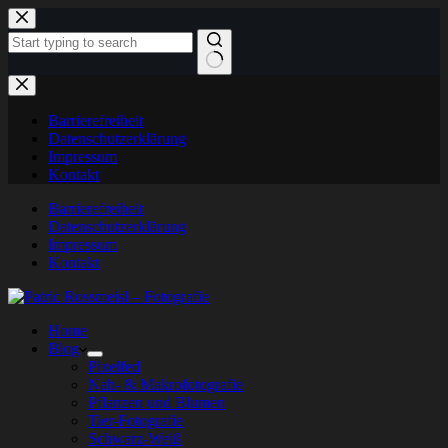
Zum
Inhalt
springen
Keine
Ergebnisse
Barrierefreiheit
Datenschutzerklärung
Impressum
Kontakt
Barrierefreiheit
Datenschutzerklärung
Impressum
Kontakt
Home
Blog
Pixelfed
Nah- & Makrofotografie
Pflanzen und Blumen
Tier-Fotografie
Schwarz-Weiß