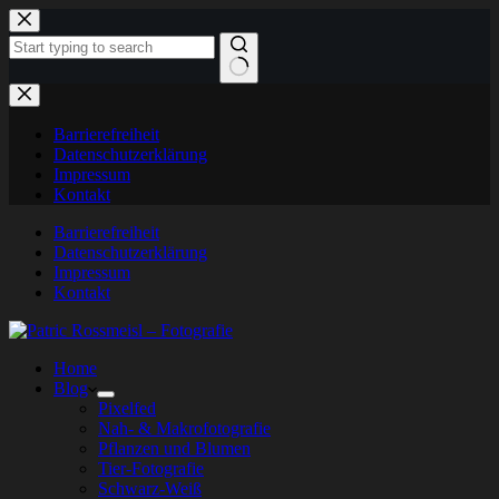
Zum
Inhalt
springen
Keine
Ergebnisse
Barrierefreiheit
Datenschutzerklärung
Impressum
Kontakt
Barrierefreiheit
Datenschutzerklärung
Impressum
Kontakt
Home
Blog
Pixelfed
Nah- & Makrofotografie
Pflanzen und Blumen
Tier-Fotografie
Schwarz-Weiß