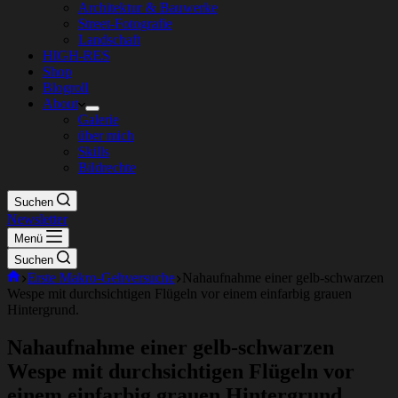
Architektur & Bauwerke
Street-Fotografie
Landschaft
HIGH-RES
Shop
Blogroll
About
Galerie
über mich
Skills
Bildrechte
Suchen
Newsletter
Menü
Suchen
Start
Erste Makro-Gehversuche
Nahaufnahme einer gelb-schwarzen
Wespe mit durchsichtigen Flügeln vor einem einfarbig grauen
Hintergrund.
Nahaufnahme einer gelb-schwarzen
Wespe mit durchsichtigen Flügeln vor
einem einfarbig grauen Hintergrund.