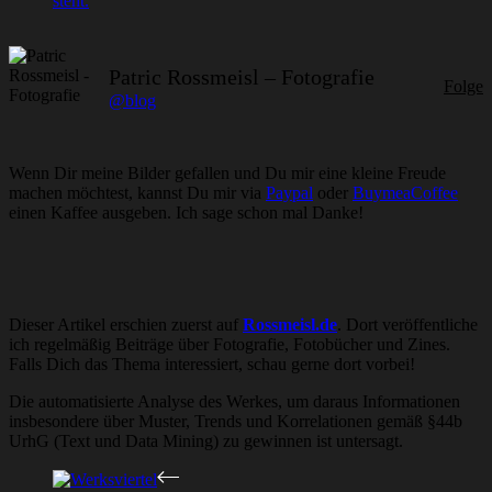
Patric Rossmeisl – Fotografie
Folge
@blog
Wenn Dir meine Bilder gefallen und Du mir eine kleine Freude
machen möchtest, kannst Du mir via
Paypal
oder
BuymeaCoffee
einen Kaffee ausgeben. Ich sage schon mal Danke!
Dieser Artikel erschien zuerst auf
Rossmeisl.de
. Dort veröffentliche
ich regelmäßig Beiträge über Fotografie, Fotobücher und Zines.
Falls Dich das Thema interessiert, schau gerne dort vorbei!
Die automatisierte Analyse des Werkes, um daraus Informationen
insbesondere über Muster, Trends und Korrelationen gemäß §44b
UrhG (Text und Data Mining) zu gewinnen ist untersagt.