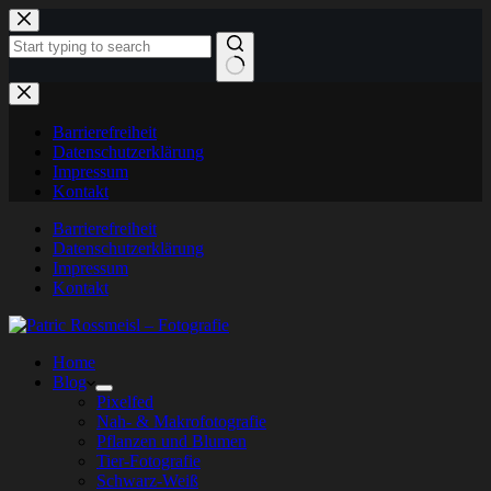
Zum
Inhalt
springen
Keine
Ergebnisse
Barrierefreiheit
Datenschutzerklärung
Impressum
Kontakt
Barrierefreiheit
Datenschutzerklärung
Impressum
Kontakt
Home
Blog
Pixelfed
Nah- & Makrofotografie
Pflanzen und Blumen
Tier-Fotografie
Schwarz-Weiß