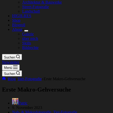
Architektur & Bauwerke
Street-Fotografie
Landschaft
HIGH-RES
Shop
Blogroll
About
Galerie
über mich
Skills
Bildrechte
Suchen
Newsletter
Menü
Suchen
Start
Blog
Tier-Fotografie
Erste Makro-Gehversuche
Erste Makro-Gehversuche
Patric
9. November 2023
Nah- & Makrofotografie
,
Tier-Fotografie