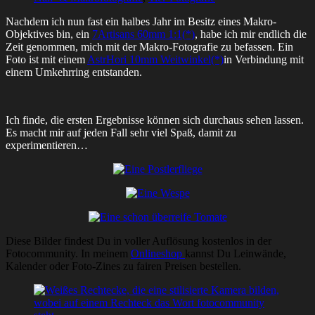
Nachdem ich nun fast ein halbes Jahr im Besitz eines Makro-
Objektives bin, ein
7
Artisans
60mm
1:1(*)
, habe ich mir endlich die
Zeit genommen, mich mit der Makro-Fotografie zu befassen. Ein
Foto ist mit einem
AstrHori
10mm
Weitwinkel(*)
in Verbindung mit
einem Umkehrring entstanden.
Ich finde, die ersten Ergebnisse können sich durchaus sehen lassen.
Es macht mir auf jeden Fall sehr viel Spaß, damit zu
experimentieren
…
Diese Bilder findest Du in voller Auflösung kostenlos in der
Fotocommunity. In meinem
Onlineshop
kannst Du Leinwände,
Kalender oder Foto-Zines zu fairen Preisen bestellen.