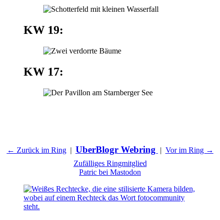
KW 19:
KW 17:
UberBlogr Webring
← Zurück im Ring
|
|
Vor im Ring →
Zufälliges Ringmitglied
Patric bei Mastodon