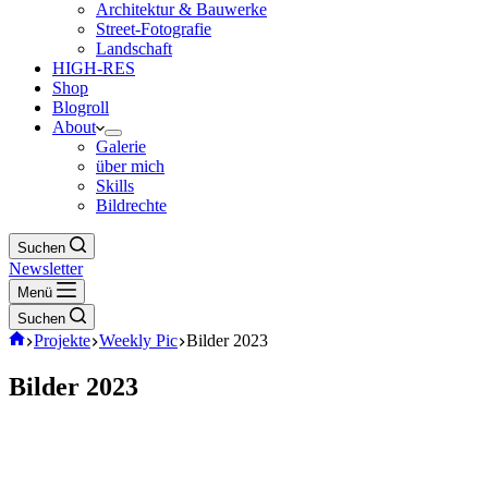
Architektur & Bauwerke
Street-Fotografie
Landschaft
HIGH-RES
Shop
Blogroll
About
Galerie
über mich
Skills
Bildrechte
Suchen
Newsletter
Menü
Suchen
Start
Projekte
Weekly Pic
Bilder 2023
Bilder 2023