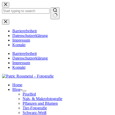
Zum
Inhalt
springen
Keine
Ergebnisse
Barrierefreiheit
Datenschutzerklärung
Impressum
Kontakt
Barrierefreiheit
Datenschutzerklärung
Impressum
Kontakt
Home
Blog
Pixelfed
Nah- & Makrofotografie
Pflanzen und Blumen
Tier-Fotografie
Schwarz-Weiß