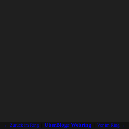
UberBlogr Webring
← Zurück im Ring
|
|
Vor im Ring →