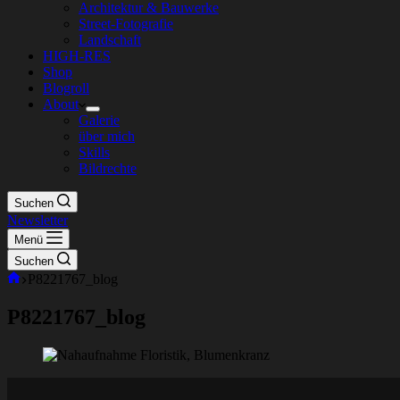
Architektur & Bauwerke
Street-Fotografie
Landschaft
HIGH-RES
Shop
Blogroll
About
Galerie
über mich
Skills
Bildrechte
Suchen
Newsletter
Menü
Suchen
Start
P8221767_blog
P8221767_blog