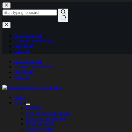
Zum
Inhalt
springen
Keine
Ergebnisse
Barrierefreiheit
Datenschutzerklärung
Impressum
Kontakt
Barrierefreiheit
Datenschutzerklärung
Impressum
Kontakt
Home
Blog
Pixelfed
Nah- & Makrofotografie
Pflanzen und Blumen
Tier-Fotografie
Schwarz-Weiß